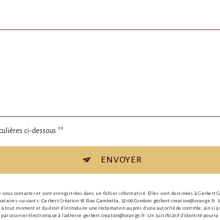
culières ci-dessous **
ENVOYER
ous contacter et sont enregistrées dans un fichier informatisé. Elles sont destinées à Gerbert Cr
aires suivants: Gerbert Création 18 Rue Gambetta, 32100 Condom gerbert.creation@orange.fr. Vous
nt à tout moment et du droit d’introduire une réclamation auprès d’une autorité de contrôle, ainsi
 par courrier électronique à l'adresse gerbert.creation@orange.fr. Un justificatif d'identité pou