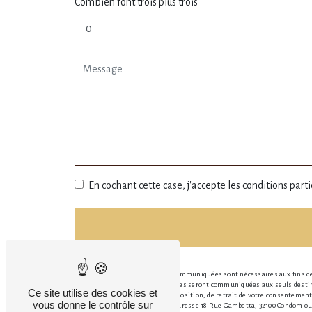
Combien font trois plus trois
En cochant cette case, j'accepte les conditions parti
** Les données personnelles communiquées sont nécessaires aux fins de v
message. Les données collectées seront communiquées aux seuls destinat
Ce site utilise des cookies et
portabilité, de limitation, d’opposition, de retrait de votre consenteme
vous donne le contrôle sur
ces droits par voie postale à l'adresse 18 Rue Gambetta, 32100 Condom ou