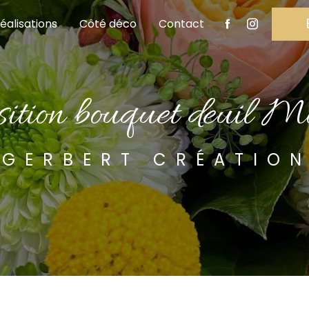
éalisations
Côté déco
Contact
osition bouquet deuil 
GERBERT CRÉATIO