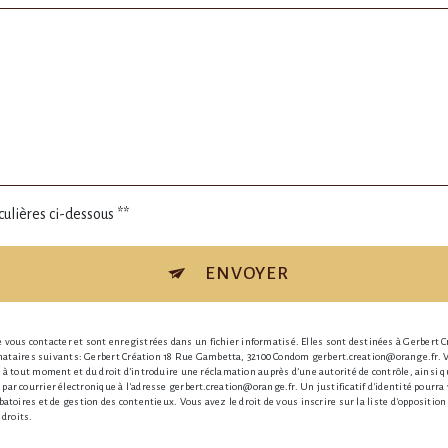
culières ci-dessous **
ENVOYER
ous contacter et sont enregistrées dans un fichier informatisé. Elles sont destinées à Gerbert Cr
aires suivants: Gerbert Création 18 Rue Gambetta, 32100 Condom gerbert.creation@orange.fr. Vous
nt à tout moment et du droit d’introduire une réclamation auprès d’une autorité de contrôle, ainsi
 par courrier électronique à l'adresse gerbert.creation@orange.fr. Un justificatif d'identité pou
obatoires et de gestion des contentieux. Vous avez le droit de vous inscrire sur la liste d'oppositi
 droits.