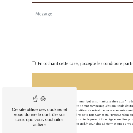
En cochant cette case, j'accepte les conditions parti
** Les données personnelles communiquées sont nécessaires aux fins de v
message. Les données collectées seront communiquées aux seuls destinat
Ce site utilise des cookies et
portabilité, de limitation, d’opposition, de retrait de votre consenteme
vous donne le contrôle sur
ces droits par voie postale à l'adresse 18 Rue Gambetta, 32100 Condom ou
ceux que vous souhaitez
prise de contact puis pendant la durée de prescription légale aux fins pr
activer
Bloctel.gouv.fr
. Consultez le site cnil.fr pour plus d’informations sur vos