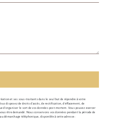
éation et ses sous-traitants dans le seul but de répondre à votre
 disposez de droits d’accès, de rectification, d’effacement, de
 que d’organiser le sort de vos données post-mortem. Vous pouvez exercer
rra vous être demandé. Nous conservons vos données pendant la période de
on au démarchage téléphonique, disponible à cette adresse: