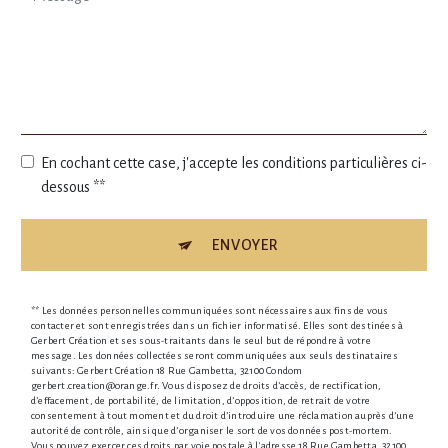
En cochant cette case, j'accepte les conditions particulières ci-
dessous **
ENVOYER
** Les données personnelles communiquées sont nécessaires aux fins de vous
contacter et sont enregistrées dans un fichier informatisé. Elles sont destinées à
Gerbert Création et ses sous-traitants dans le seul but de répondre à votre
message. Les données collectées seront communiquées aux seuls destinataires
suivants: Gerbert Création 18 Rue Gambetta, 32100 Condom
gerbert.creation@orange.fr. Vous disposez de droits d’accès, de rectification,
d’effacement, de portabilité, de limitation, d’opposition, de retrait de votre
consentement à tout moment et du droit d’introduire une réclamation auprès d’une
autorité de contrôle, ainsi que d’organiser le sort de vos données post-mortem.
Vous pouvez exercer ces droits par voie postale à l'adresse 18 Rue Gambetta, 32100