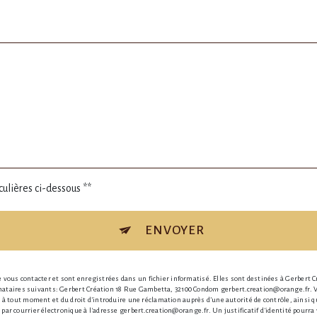
culières ci-dessous **
ENVOYER
ous contacter et sont enregistrées dans un fichier informatisé. Elles sont destinées à Gerbert Cr
aires suivants: Gerbert Création 18 Rue Gambetta, 32100 Condom gerbert.creation@orange.fr. Vous
nt à tout moment et du droit d’introduire une réclamation auprès d’une autorité de contrôle, ainsi
 par courrier électronique à l'adresse gerbert.creation@orange.fr. Un justificatif d'identité pou