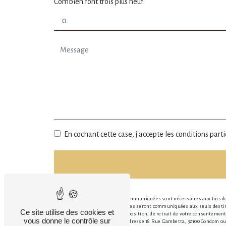
Combien font trois plus neuf
En cochant cette case, j'accepte les conditions parti
** Les données personnelles communiquées sont nécessaires aux fins de v
message. Les données collectées seront communiquées aux seuls destinat
Ce site utilise des cookies et
portabilité, de limitation, d’opposition, de retrait de votre consenteme
vous donne le contrôle sur
ces droits par voie postale à l'adresse 18 Rue Gambetta, 32100 Condom ou