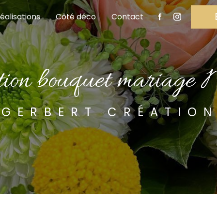
éalisations
Côté déco
Contact
ition bouquet mariage 
GERBERT CRÉATIO